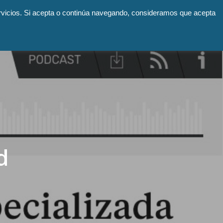
ervicios. Si acepta o continúa navegando, consideramos que acepta
facebook
linkedin
youtube
instagram
ABA
Recursos
Contacto
d