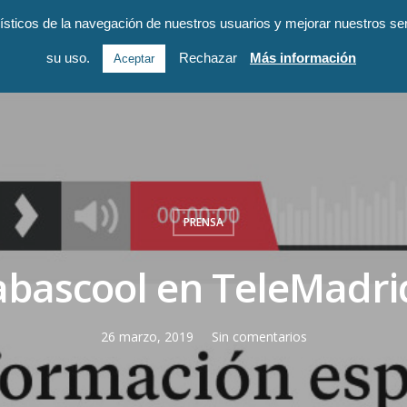
dísticos de la navegación de nuestros usuarios y mejorar nuestros s
Inicio
Cursos
Quiénes Somos
Autismo y 
su uso.
Rechazar
Más información
Aceptar
PRENSA
abascool en TeleMadri
26 marzo, 2019
Sin comentarios